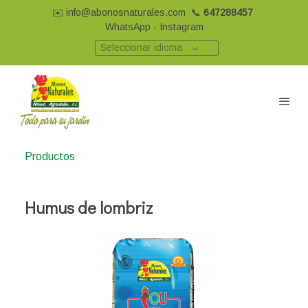
✉️
info@abonosnaturales.com
📞
647288457
WhatsApp
·
Instagram
Seleccionar idioma
Productos
Humus de lombriz