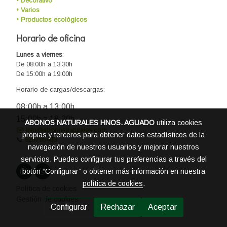
• Decorativo
• Varios
• Productos ecológicos
Horario de oficina
Lunes a viernes
:
De 08:00h a 13:30h
De 15:00h a 19:00h
Horario de cargas/descargas:
08:00h a 13:00h
15:00h a 18:30h
ABONOS NATURALES HNOS. AGUADO
utiliza cookies
✉️ info@abonosnaturales.com
propias y terceros para obtener datos estadísticos de la
📞
925795463
navegación de nuestros usuarios y mejorar nuestros
servicios. Puedes configurar tus preferencias a través del
botón “Configurar” o obtener más información en nuestra
política de cookies
.
Política de cookies
Gestión de cookies
Configurar
Rechazar
Aceptar