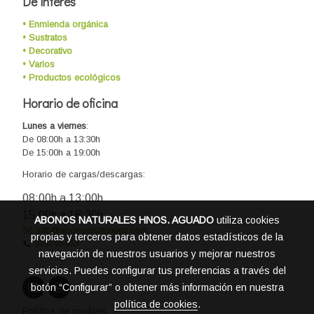
De interés
• Enmienda orgánica
• Sustratos
• Decorativo
• Varios
• Productos ecológicos
Horario de oficina
Lunes a viernes
:
De 08:00h a 13:30h
De 15:00h a 19:00h
Horario de cargas/descargas:
08:00h a 13:00h
15:00h a 18:30h
ABONOS NATURALES HNOS. AGUADO
utiliza cookies
✉️ info@abonosnaturales.com
propias y terceros para obtener datos estadísticos de la
📞
925795463
navegación de nuestros usuarios y mejorar nuestros
servicios. Puedes configurar tus preferencias a través del
botón “Configurar” o obtener más información en nuestra
política de cookies
.
Política de cookies