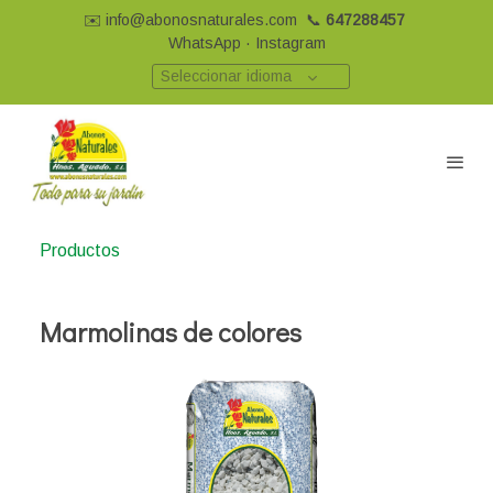
✉️
info@abonosnaturales.com
📞
647288457
WhatsApp
·
Instagram
Seleccionar idioma
Productos
Marmolinas de colores