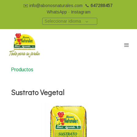
✉️
info@abonosnaturales.com
📞
647288457
WhatsApp
·
Instagram
Seleccionar idioma
Productos
Sustrato Vegetal