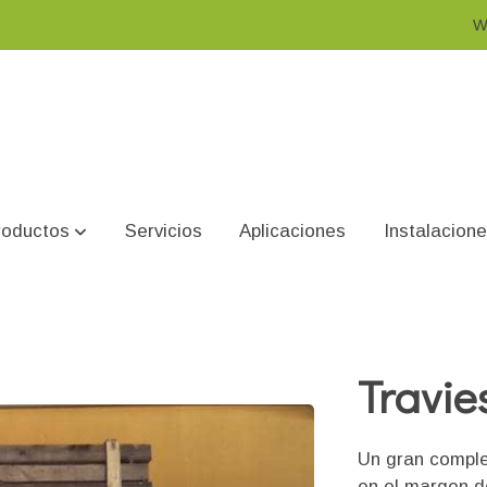
W
roductos
Servicios
Aplicaciones
Instalacion
Travie
Un gran comple
en el margen d