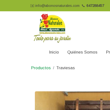
✉️
info@abonosnaturales.com
📞
647288457
Inicio
Quiénes Somos
P
Productos
Traviesas