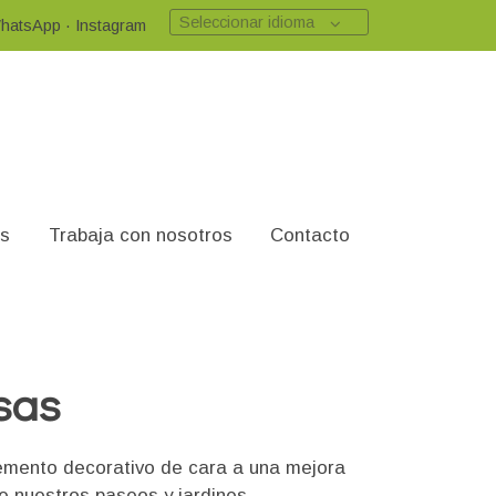
Seleccionar idioma
hatsApp
·
Instagram
es
Trabaja con nosotros
Contacto
sas
mento decorativo de cara a una mejora
e nuestros paseos y jardines.