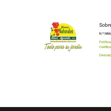
Sobre
N.º NIM
Polític
Certific
Descarg