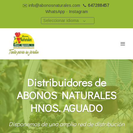
✉️
info@abonosnaturales.com
📞
647288457
WhatsApp
·
Instagram
Seleccionar idioma
Distribuidores de
ABONOS NATURALES
HNOS. AGUADO
Disponemos de una amplia red de distribución