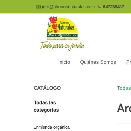
✉️
info@abonosnaturales.com
📞
647288457
Inicio
Quiénes Somos
P
CATÁLOGO
Todas
Ar
Todas las
categorías
Enmienda orgánica