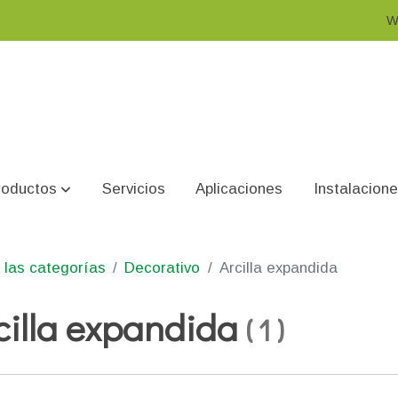
W
roductos
Servicios
Aplicaciones
Instalacion
 las categorías
Decorativo
Arcilla expandida
cilla expandida
(
1
)