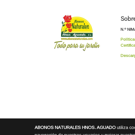
Sobre
N.º NIM
Polític
Certific
Descarg
ABONOS NATURALES HNOS. AGUADO
utiliza c